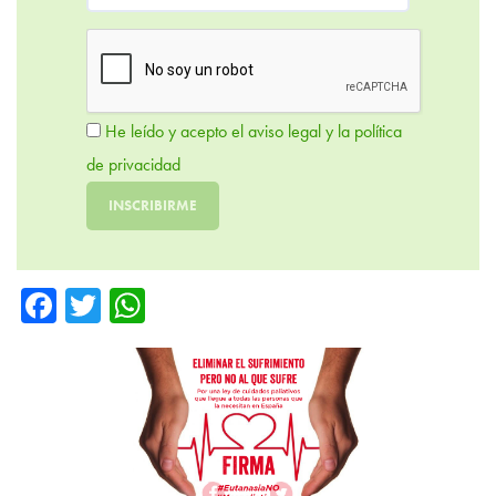
He leído y acepto el aviso legal y la política
de privacidad
Fa
T
W
ce
wi
ha
b
tte
ts
o
r
A
ok
p
p