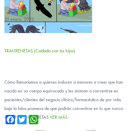
22 enero, 2023
-
TRANXENETAS (Cuidado con tus hijos)
Cómo llamaríamos a quienes inducen a menores a creer que han
nacido en un cuerpo equivocado y les animan a convertirse en
pacientes/clientes del negocio clínico/farmacéutico de por vida,
bajo la falsa promesa de que podrán convertirse en lo que nunca
Fa
T
W
serán? TRANSXENETAS
VER MÁS
ce
wi
ha