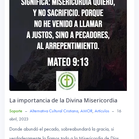
La importancia de la Divina Misericordia
Soporte
–
Alternativa Cultural Cristiana
,
AMOR
,
Artículos
–
16
abril, 2023
Donde abundó el pecado, sobreabundará la gracia, si
verdaderamente lo fiamos todo a la Misericordia de Dios.