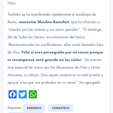
Niza.
También se ha manifestado rápidamente el arzobispo de
Reims,
monseñor Moulins-Beaufort
, que ha ofrecido su
“oración por las víctimas y sus seres queridos”. “El domingo,
día de Todos los Santos, escucharemos del Señor:
‘Bienaventurados los pacificadores, ellos serán llamados hijos
de Dios.
Feliz si eres perseguido por mi causa porque
tu recompensa será grande en los cielos’.
Mi oración
muy especial de nuevo por los diocesanos de Niza y Mons.
Marceau, su obispo. Que sepan sostenerse en esta prueba y
apoyar a los que son probados en su carne”, ha agregado.
Fa
T
W
ce
wi
ha
Etiquetas
b
tte
ts
BÁRBAROS
COMBATIRLO