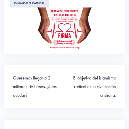
o
r
A
ISLAMISMO RADICAL
ok
p
p
Navegación
Queremos llegar a 2
El objetivo del islamismo
de
millones de firmas. ¿Nos
radical es la civilización
entradas
ayudas?
cristiana.