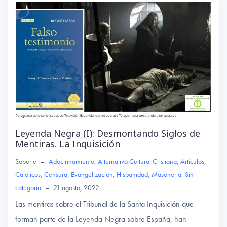
ok
p
p
Leyenda Negra (I): Desmontando Siglos de
Mentiras. La Inquisición
Soporte
–
Adoctrinamiento
,
Alternativa Cultural Cristiana
,
Artículos
,
Catolicos
,
Censura
,
Evangelización
,
Hispanidad
,
Masoneria
,
Sin
categoría
–
21 agosto, 2022
Las mentiras sobre el Tribunal de la Santa Inquisición que
forman parte de la Leyenda Negra sobre España, han