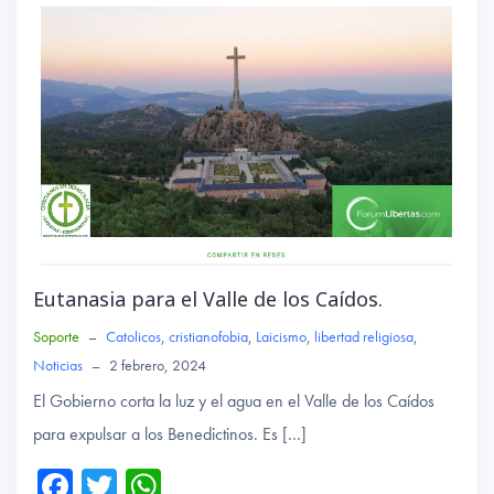
Eutanasia para el Valle de los Caídos.
Soporte
–
Catolicos
,
cristianofobia
,
Laicismo
,
libertad religiosa
,
Noticias
–
2 febrero, 2024
El Gobierno corta la luz y el agua en el Valle de los Caídos
para expulsar a los Benedictinos. Es […]
Fa
T
W