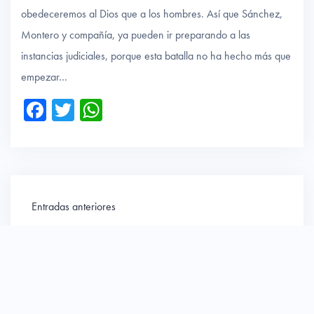
obedeceremos al Dios que a los hombres. Así que Sánchez,
Montero y compañía, ya pueden ir preparando a las
instancias judiciales, porque esta batalla no ha hecho más que
empezar…
Fa
T
W
ce
wi
ha
b
tte
ts
o
r
A
ok
p
Navegación
Entradas anteriores
p
de
entradas