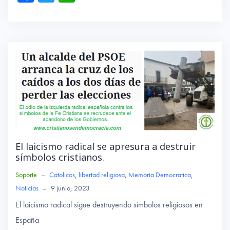
ce
wi
ha
b
tte
ts
o
r
A
ok
p
p
El laicismo radical se apresura a destruir
símbolos cristianos.
Soporte
–
Catolicos
,
libertad religiosa
,
Memoria Democratica
,
Noticias
–
9 junio, 2023
El laicismo radical sigue destruyendo símbolos religiosos en
España