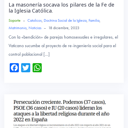
La masonería socava los pilares de la Fe de
la Iglesia Católica.
Soporte
–
Catolicos
,
Doctrina Social de la Iglesia
,
Familia
,
Matrimonio
,
Noticias
–
18 diciembre, 2023
Con la «bendición» de parejas homosexuales e irregulares, el
Vaticano sucumbe al proyecto de re-ingeniería social para el
control poblacional […]
Fa
T
W
ce
wi
ha
b
tte
ts
o
r
A
ok
p
p