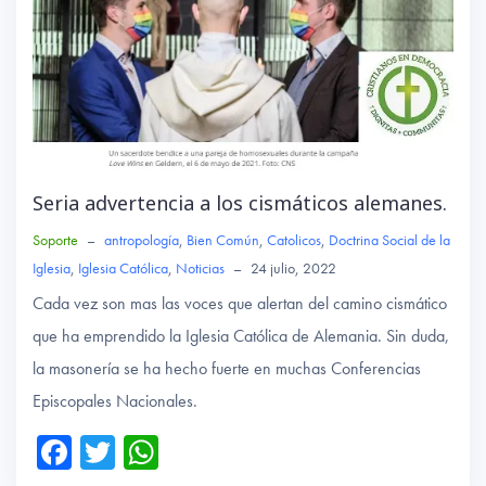
Seria advertencia a los cismáticos alemanes.
Soporte
–
antropología
,
Bien Común
,
Catolicos
,
Doctrina Social de la
Iglesia
,
Iglesia Católica
,
Noticias
–
24 julio, 2022
Cada vez son mas las voces que alertan del camino cismático
que ha emprendido la Iglesia Católica de Alemania. Sin duda,
la masonería se ha hecho fuerte en muchas Conferencias
Episcopales Nacionales.
Fa
T
W