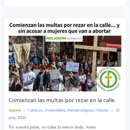
ce
wi
ha
b
tte
ts
o
r
A
ok
p
p
Comienzan las multas por rezar en la calle.
Soporte
–
Catolicos
,
cristianofobia
,
libertad religiosa
,
Noticias
–
12
julio, 2022
Por nuestra parte, no cabe la menor duda. Antes