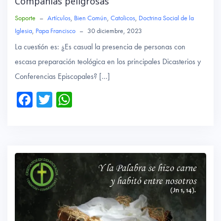
Compañías peligrosas
Soporte
–
Artículos
,
Bien Común
,
Catolicos
,
Doctrina Social de la
Iglesia
,
Papa Francisco
–
30 diciembre, 2023
La cuestión es: ¿Es casual la presencia de personas con
escasa preparación teológica en los principales Dicasterios y
Conferencias Episcopales? […]
Fa
T
W
ce
wi
ha
b
tte
ts
o
r
A
ok
p
p