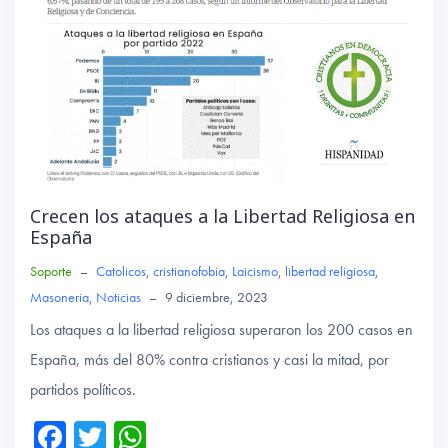
Crecen los ataques a la Libertad Religiosa en
España
Soporte
–
Catolicos
,
cristianofobia
,
Laicismo
,
libertad religiosa
,
Masoneria
,
Noticias
–
9 diciembre, 2023
Los ataques a la libertad religiosa superaron los 200 casos en
España, más del 80% contra cristianos y casi la mitad, por
partidos políticos.
Fa
T
W