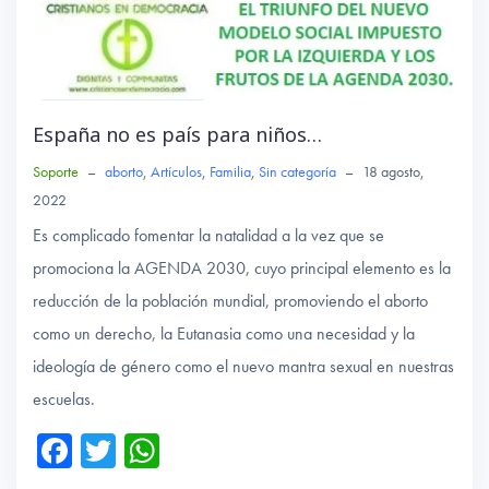
España no es país para niños…
Soporte
–
aborto
,
Artículos
,
Familia
,
Sin categoría
–
18 agosto,
2022
Es complicado fomentar la natalidad a la vez que se
promociona la AGENDA 2030, cuyo principal elemento es la
reducción de la población mundial, promoviendo el aborto
como un derecho, la Eutanasia como una necesidad y la
ideología de género como el nuevo mantra sexual en nuestras
escuelas.
Fa
T
W
ce
wi
ha