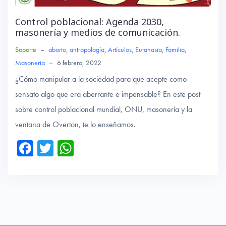
Control poblacional: Agenda 2030,
masonería y medios de comunicación.
Soporte
–
aborto
,
antropología
,
Artículos
,
Eutanasia
,
Familia
,
Masoneria
–
6 febrero, 2022
¿Cómo manipular a la sociedad para que acepte como
sensato algo que era aberrante e impensable? En este post
sobre control poblacional mundial, ONU, masonería y la
ventana de Overton, te lo enseñamos.
Fa
T
W
ce
wi
ha
b
tte
ts
o
r
A
ok
p