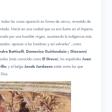
 todas las cosas apareció en forma de siervo, revestido de
tada. Nació en una ciudad que no era ilustre en el Imperio,
mbrado por una humilde virgen, asumiendo la indigencia más
cazador, apresar a los hombres y así salvarles”, como
dro Botticelli
,
Domenico Guirlandaio
y
Giovanni
poulos (más conocido como
El Greco
); los españoles
Juan
illo
; y el belga
Jacob Jordaens
están entre los que
 Dios.