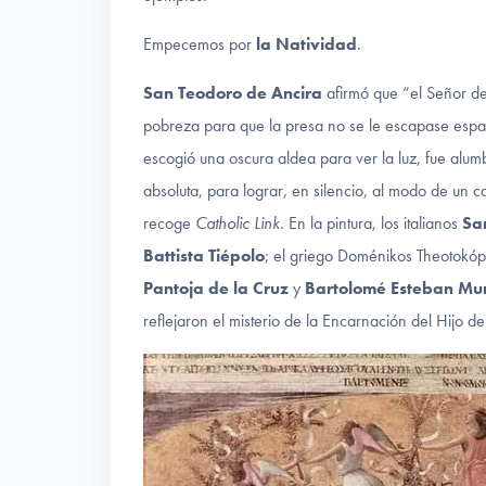
Empecemos por
la Natividad
.
San Teodoro de Ancira
afirmó que “el Señor de
pobreza para que la presa no se le escapase espan
escogió una oscura aldea para ver la luz, fue alu
absoluta, para lograr, en silencio, al modo de un 
recoge
Catholic Link
. En la pintura, los italianos
San
Battista Tiépolo
; el griego Doménikos Theotokó
Pantoja de la Cruz
y
Bartolomé Esteban Mur
reflejaron el misterio de la Encarnación del Hijo de