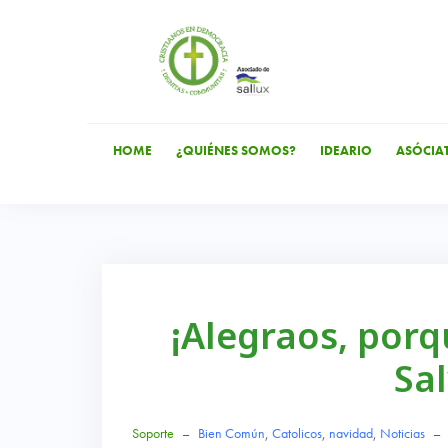
Saltar
al
contenido
HOME
¿QUIÉNES SOMOS?
IDEARIO
ASÓCIA
¡Alegraos, porq
Sa
Soporte
–
Bien Común
,
Catolicos
,
navidad
,
Noticias
–