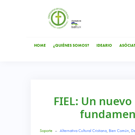
Saltar
al
contenido
HOME
¿QUIÉNES SOMOS?
IDEARIO
ASÓCIA
FIEL: Un nuevo 
fundament
Soporte
–
Alternativa Cultural Cristiana
,
Bien Común
,
De