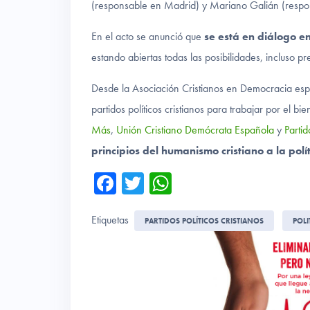
(responsable en Madrid) y Mariano Galián (respon
En el acto se anunció que
se está en diálogo e
estando abiertas todas las posibilidades, incluso pr
Desde la Asociación Cristianos en Democracia espe
partidos políticos cristianos para trabajar por el 
Más
,
Unión Cristiano Demócrata Española
y
Partid
principios del humanismo cristiano a la pol
Fa
T
W
ce
wi
ha
Etiquetas
b
tte
ts
PARTIDOS POLÍTICOS CRISTIANOS
POLI
o
r
A
ok
p
p