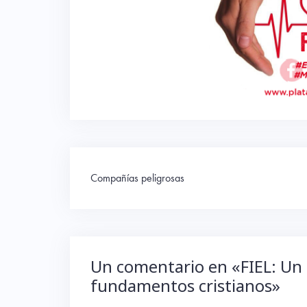
Navegación
Compañías peligrosas
de
entradas
Un comentario en «
FIEL: Un
fundamentos cristianos
»