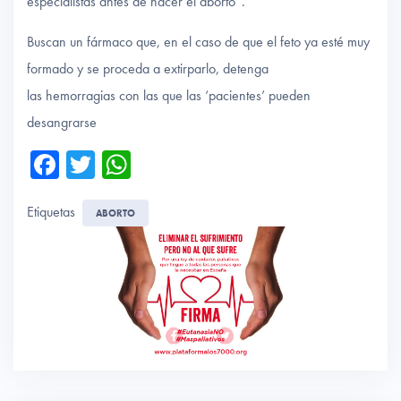
especialistas antes de hacer el aborto”.
Buscan un fármaco que, en el caso de que el feto ya esté muy
formado y se proceda a extirparlo, detenga
las hemorragias con las que las ‘pacientes’ pueden
desangrarse
Fa
T
W
ce
wi
ha
Etiquetas
b
tte
ts
ABORTO
o
r
A
ok
p
p