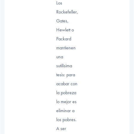
Los
Rockefeller,
Gates,
Hewlett o
Packard
mantienen
una
sutilísima
tesis: para
acabar con
la pobreza
lo mejor es
eliminar a
los pobres.
A ser