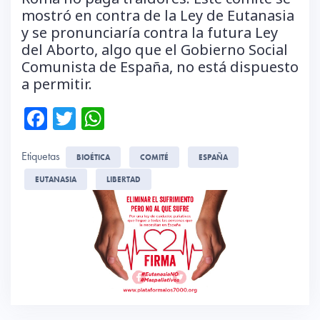
mostró en contra de la Ley de Eutanasia
y se pronunciaría contra la futura Ley
del Aborto, algo que el Gobierno Social
Comunista de España, no está dispuesto
a permitir.
Fa
T
W
ce
wi
ha
Etiquetas
b
tte
ts
BIOÉTICA
COMITÉ
ESPAÑA
o
r
A
EUTANASIA
LIBERTAD
ok
p
p