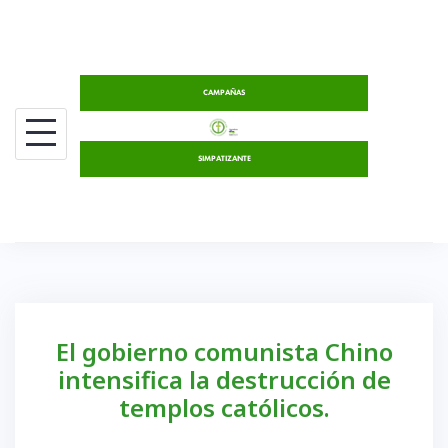
Saltar
al
contenido
CAMPAÑAS
SIMPATIZANTE
El gobierno comunista Chino
intensifica la destrucción de
templos católicos.