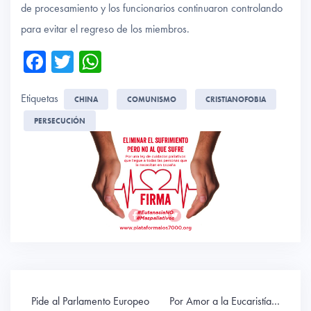
de procesamiento y los funcionarios continuaron controlando
para evitar el regreso de los miembros.
Fa
T
W
ce
wi
ha
Etiquetas
b
tte
ts
CHINA
COMUNISMO
CRISTIANOFOBIA
o
r
A
PERSECUCIÓN
ok
p
p
Navegación
Pide al Parlamento Europeo
Por Amor a la Eucaristía…