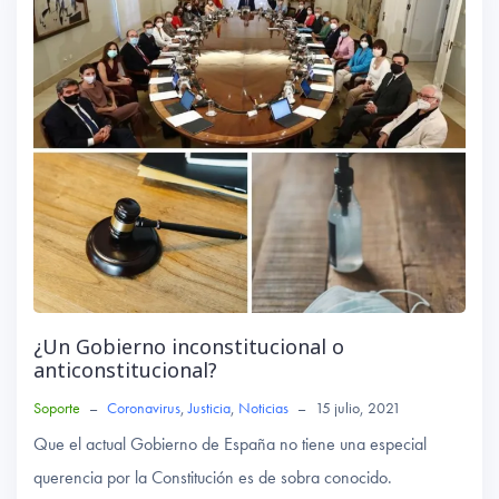
ok
p
p
¿Un Gobierno inconstitucional o
anticonstitucional?
Soporte
–
Coronavirus
,
Justicia
,
Noticias
–
15 julio, 2021
Que el actual Gobierno de España no tiene una especial
querencia por la Constitución es de sobra conocido.