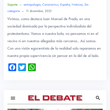
Soporte
–
antropología
,
Coronavirus
,
España
,
Noticias
,
Sin
categoría
–
11 diciembre, 2021
Vivimos, como destaca Juan Manuel de Prada, en una
sociedad dominada por la perspectiva individualista del
protestantismo. Vamos a nuestra bola, no pensamos ni en el
vecino ni en nuestros allegados más cercanos.. Así somos.
Con una visión egocentrista de la realidad solo reparamos en
nuestra propia supervivencia sin pensar en la del de al lado.
Fa
T
W
ce
wi
ha
b
tte
ts
o
r
A
ok
p
p