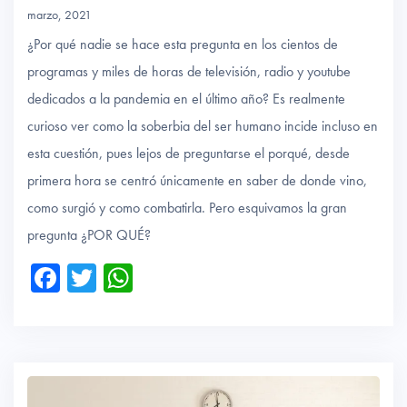
marzo, 2021
¿Por qué nadie se hace esta pregunta en los cientos de
programas y miles de horas de televisión, radio y youtube
dedicados a la pandemia en el último año? Es realmente
curioso ver como la soberbia del ser humano incide incluso en
esta cuestión, pues lejos de preguntarse el porqué, desde
primera hora se centró únicamente en saber de donde vino,
como surgió y como combatirla. Pero esquivamos la gran
pregunta ¿POR QUÉ?
Fa
T
W
ce
wi
ha
b
tte
ts
o
r
A
ok
p