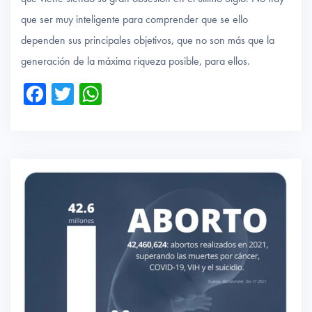
que ser muy inteligente para comprender que se ello
dependen sus principales objetivos, que no son más que la
generación de la máxima riqueza posible, para ellos.
Fa
T
W
ce
wi
ha
b
tte
ts
o
r
A
ok
p
p