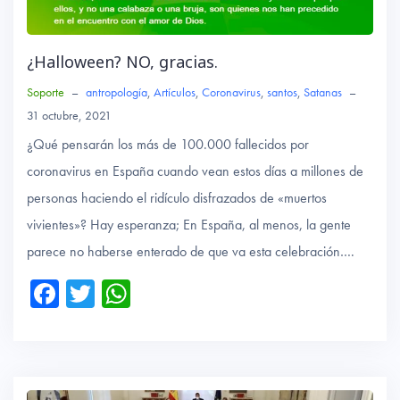
¿Halloween? NO, gracias.
Soporte
–
antropología
,
Artículos
,
Coronavirus
,
santos
,
Satanas
–
31 octubre, 2021
¿Qué pensarán los más de 100.000 fallecidos por
coronavirus en España cuando vean estos días a millones de
personas haciendo el ridículo disfrazados de «muertos
vivientes»? Hay esperanza; En España, al menos, la gente
parece no haberse enterado de que va esta celebración….
Fa
T
W
ce
wi
ha
b
tte
ts
o
r
A