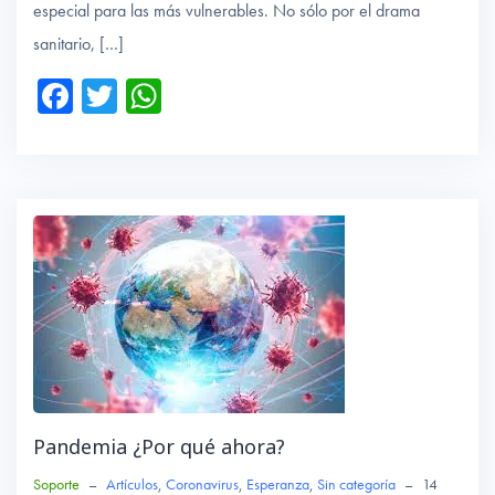
especial para las más vulnerables. No sólo por el drama
sanitario, […]
Fa
T
W
ce
wi
ha
b
tte
ts
o
r
A
ok
p
p
Pandemia ¿Por qué ahora?
Soporte
–
Artículos
,
Coronavirus
,
Esperanza
,
Sin categoría
–
14