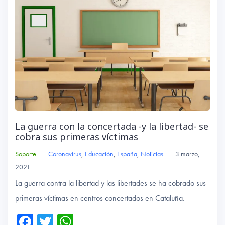
p
La guerra con la concertada -y la libertad- se
cobra sus primeras víctimas
Soporte
–
Coronavirus
,
Educación
,
España
,
Noticias
–
3 marzo,
2021
La guerra contra la libertad y las libertades se ha cobrado sus
primeras víctimas en centros concertados en Cataluña.
Fa
T
W