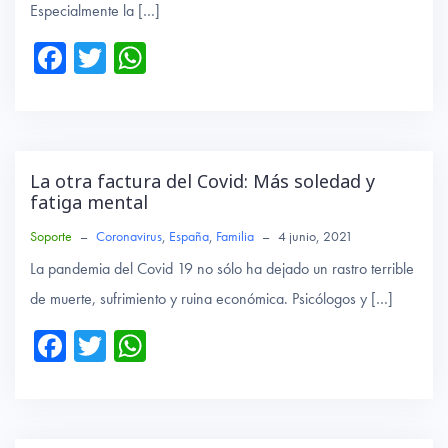
Especialmente la […]
Fa
T
W
ce
wi
ha
b
tte
ts
o
r
A
ok
p
La otra factura del Covid: Más soledad y
fatiga mental
p
Soporte
–
Coronavirus
,
España
,
Familia
–
4 junio, 2021
La pandemia del Covid 19 no sólo ha dejado un rastro terrible
de muerte, sufrimiento y ruina económica. Psicólogos y […]
Fa
T
W
ce
wi
ha
b
tte
ts
o
r
A