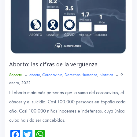
Aborto: las cifras de la vergüenza.
Soporte
–
aborto
,
Coronavirus
,
Derechos Humanos
,
Noticias
–
9
enero, 2022
El aborto mata más personas que la suma del coronavirus, el
cáncer y el suicidio. Casi 100.000 personas en España cada
año. Casi 100.000 niños inocentes e indefensos, cuya única
culpa ha sido ser concebidos.
Fa
T
W