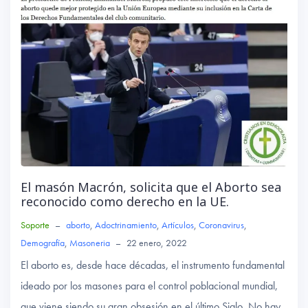
El masón Macrón, solicita que el Aborto sea
reconocido como derecho en la UE.
Soporte
–
aborto
,
Adoctrinamiento
,
Artículos
,
Coronavirus
,
Demografía
,
Masoneria
–
22 enero, 2022
El aborto es, desde hace décadas, el instrumento fundamental
ideado por los masones para el control poblacional mundial,
que viene siendo su gran obsesión en el último Siglo. No hay