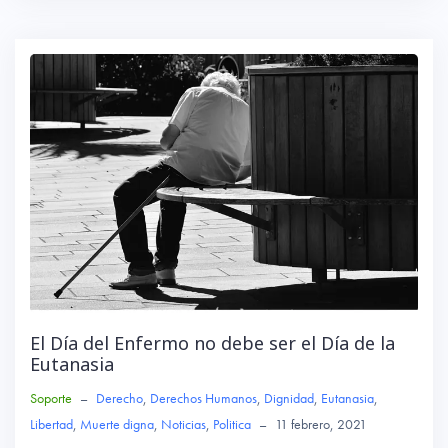
b
tte
ts
o
r
A
ok
p
p
El Día del Enfermo no debe ser el Día de la
Eutanasia
Soporte
–
Derecho
,
Derechos Humanos
,
Dignidad
,
Eutanasia
,
Libertad
,
Muerte digna
,
Noticias
,
Politica
–
11 febrero, 2021