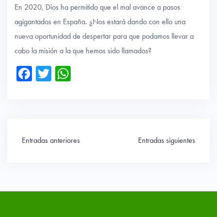
En 2020, Dios ha permitido que el mal avance a pasos
agigantados en España. ¿Nos estará dando con ello una
nueva oportunidad de despertar para que podamos llevar a
cabo la misión a la que hemos sido llamados?
Fa
T
W
ce
wi
ha
b
tte
ts
o
r
A
ok
p
Navegación
Entradas anteriores
Entradas siguientes
p
de
entradas