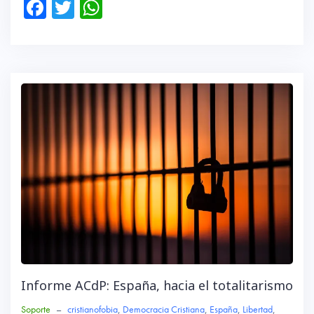
Fa
T
W
ce
wi
ha
b
tte
ts
o
r
A
ok
p
p
Informe ACdP: España, hacia el totalitarismo
Soporte
–
cristianofobia
,
Democracia Cristiana
,
España
,
Libertad
,