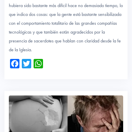
hubiera sido bastante más difícil hace no demasiado tiempo, lo
que indica dos cosas: que la gente está bastante sensibilizada
con el comportamiento totalitario de las grandes compañías
tecnológicas y que también están agradecidos por la
presencia de sacerdotes que hablan con claridad desde la fe
de la Iglesia.
Fa
T
W
ce
wi
ha
b
tte
ts
o
r
A
ok
p
p