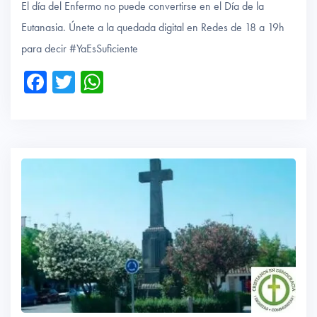
El día del Enfermo no puede convertirse en el Día de la
Eutanasia. Únete a la quedada digital en Redes de 18 a 19h
para decir #YaEsSuficiente
Fa
T
W
ce
wi
ha
b
tte
ts
o
r
A
ok
p
p