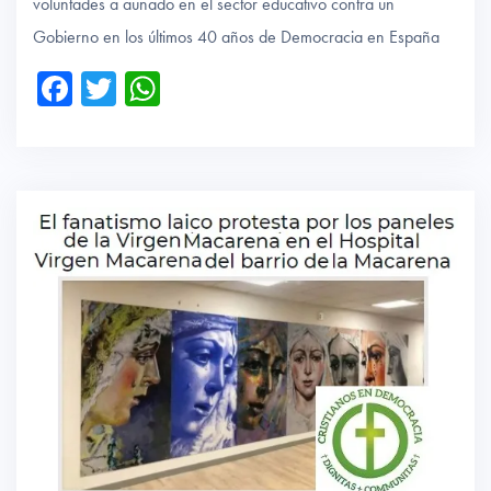
voluntades a aunado en el sector educativo contra un
Gobierno en los últimos 40 años de Democracia en España
Fa
T
W
ce
wi
ha
b
tte
ts
o
r
A
ok
p
p