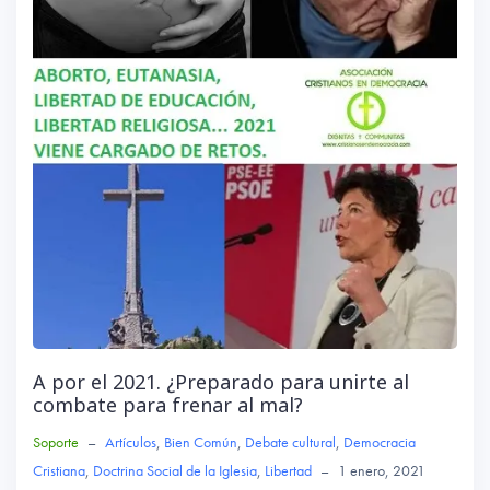
A por el 2021. ¿Preparado para unirte al
combate para frenar al mal?
Soporte
–
Artículos
,
Bien Común
,
Debate cultural
,
Democracia
Cristiana
,
Doctrina Social de la Iglesia
,
Libertad
–
1 enero, 2021