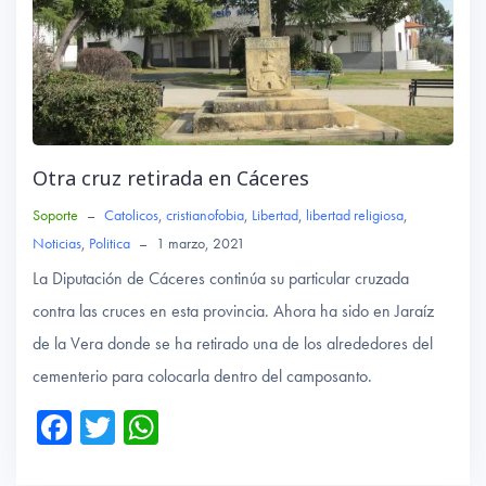
Otra cruz retirada en Cáceres
Soporte
–
Catolicos
,
cristianofobia
,
Libertad
,
libertad religiosa
,
Noticias
,
Politica
–
1 marzo, 2021
La Diputación de Cáceres continúa su particular cruzada
contra las cruces en esta provincia. Ahora ha sido en Jaraíz
de la Vera donde se ha retirado una de los alrededores del
cementerio para colocarla dentro del camposanto.
Fa
T
W
ce
wi
ha