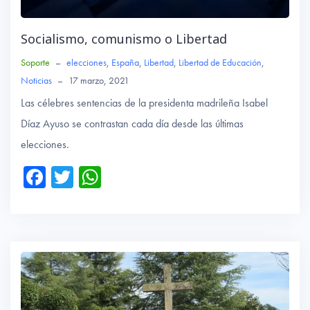
Socialismo, comunismo o Libertad
Soporte
–
elecciones
,
España
,
Libertad
,
Libertad de Educación
,
Noticias
–
17 marzo, 2021
Las célebres sentencias de la presidenta madrileña Isabel
Díaz Ayuso se contrastan cada día desde las últimas
elecciones.
Fa
T
W
ce
wi
ha
b
tte
ts
o
r
A
ok
p
p