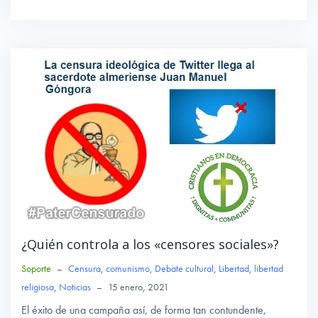
ce
wi
ha
b
tte
ts
o
r
A
ok
p
p
¿Quién controla a los «censores sociales»?
Soporte
–
Censura
,
comunismo
,
Debate cultural
,
Libertad
,
libertad
religiosa
,
Noticias
–
15 enero, 2021
El éxito de una campaña así, de forma tan contundente,