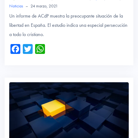
Noticias
–
24 marzo, 2021
Un informe de ACdP muestra la preocupante situación de la
libertad en España. El estudio indica una especial persecución
a todo lo cristiano.
Fa
T
W
ce
wi
ha
b
tte
ts
o
r
A
ok
p
p