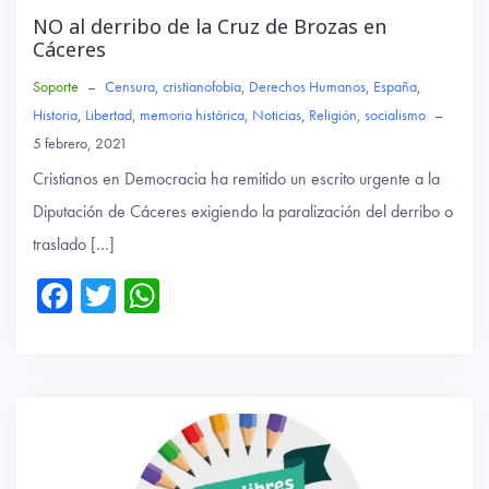
NO al derribo de la Cruz de Brozas en
Cáceres
Soporte
–
Censura
,
cristianofobia
,
Derechos Humanos
,
España
,
Historia
,
Libertad
,
memoria histórica
,
Noticias
,
Religión
,
socialismo
–
5 febrero, 2021
Cristianos en Democracia ha remitido un escrito urgente a la
Diputación de Cáceres exigiendo la paralización del derribo o
traslado […]
Fa
T
W
ce
wi
ha
b
tte
ts
o
r
A
ok
p
p