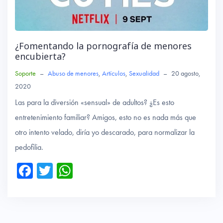
¿Fomentando la pornografía de menores
encubierta?
Soporte
–
Abuso de menores
,
Artículos
,
Sexualidad
–
20 agosto,
2020
Las para la diversión «sensual» de adultos? ¿Es esto
entretenimiento familiar? Amigos, esto no es nada más que
otro intento velado, diría yo descarado, para normalizar la
pedofilia.
Fa
T
W
ce
wi
ha
b
tte
ts
o
r
A