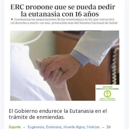
ok
p
p
El Gobierno endurece la Eutanasia en el
trámite de enmiendas.
Soporte
–
Eugenesia
,
Eutanasia
,
Muerte digna
,
Noticias
–
26