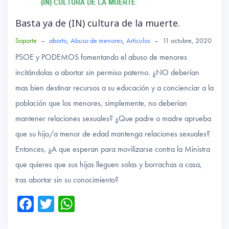
Basta ya de (IN) cultura de la muerte.
Soporte
–
aborto
,
Abuso de menores
,
Artículos
–
11 octubre, 2020
PSOE y PODEMOS fomentando el abuso de menores
incitándolas a abortar sin permiso paterno. ¿NO deberían
mas bien destinar recursos a su educación y a concienciar a la
población que los menores, simplemente, no deberían
mantener relaciones sexuales? ¿Que padre o madre aprueba
que su hijo/a menor de edad mantenga relaciones sexuales?
Entonces, ¿A que esperan para movilizarse contra la Ministra
que quieres que sus hijas lleguen solas y borrachas a casa,
tras abortar sin su conocimiento?
Fa
T
W
ce
wi
ha