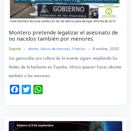
Montero pretende legalizar el asesinato de
no nacidos también por menores.
Soporte
–
aborto
,
Abuso de menores
,
Noticias
–
8 octubre, 2020
Los genocidas pro cultura de la muerte siguen ampliando los
límites de la barbarie en España. Ahora quieren hacer abortar
también a las menores.
Fa
T
W
ce
wi
ha
b
tte
ts
o
r
A
ok
p