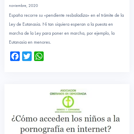
noviembre, 2020
España recorre su «pendiente resbaladiza» en el trámite de la
Ley de Eutanasia. Ni tan siquiera esperan a la puesta en
marcha de la Ley para poner en marcha, por ejemplo, la
Eutanasia en menores.
Fa
T
W
ce
wi
ha
b
tte
ts
o
r
A
ok
p
p