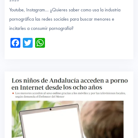
Youtube, Instagram… ¿Quieres saber como usa la industria
pornográfica las redes sociales para buscar menores e
incitarles a consumir pornografía?
Fa
T
W
ce
wi
ha
b
tte
ts
o
r
A
ok
p
p