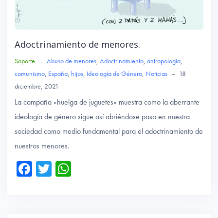
Adoctrinamiento de menores.
Soporte
–
Abuso de menores
,
Adoctrinamiento
,
antropología
,
comunismo
,
España
,
hijos
,
Ideología de Género
,
Noticias
–
18
diciembre, 2021
La campaña «huelga de juguetes» muestra como la aberrante
ideología de género sigue así abriéndose paso en nuestra
sociedad como medio fundamental para el adoctrinamiento de
nuestros menores.
Fa
T
W
ce
wi
ha
b
tte
ts
o
r
A