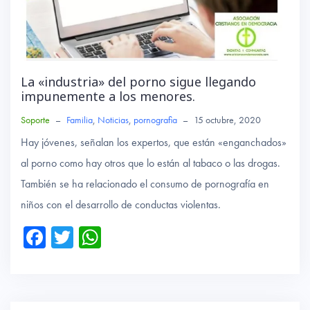
La «industria» del porno sigue llegando
impunemente a los menores.
Soporte
–
Familia
,
Noticias
,
pornografia
–
15 octubre, 2020
Hay jóvenes, señalan los expertos, que están «enganchados»
al porno como hay otros que lo están al tabaco o las drogas.
También se ha relacionado el consumo de pornografía en
niños con el desarrollo de conductas violentas.
Fa
T
W
ce
wi
ha
b
tte
ts
o
r
A