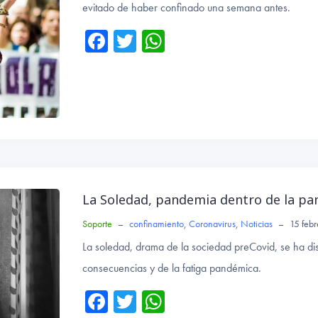
evitado de haber confinado una semana antes.
Fa
T
W
ce
wi
ha
b
tte
ts
o
r
A
ok
p
p
La Soledad, pandemia dentro de la p
Soporte
–
confinamiento
,
Coronavirus
,
Noticias
–
15 feb
La soledad, drama de la sociedad preCovid, se ha di
consecuencias y de la fatiga pandémica.
Fa
T
W