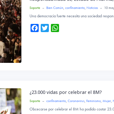
Soporte
–
Bien Común
,
confinamiento
,
Noticias
–
10 ma
Una democracia fuerte necesita una sociedad respons
Fa
T
W
ce
wi
ha
b
tte
ts
o
r
A
ok
p
p
¿23.000 vidas por celebrar el 8M?
Soporte
–
confinamiento
,
Coronavirus
,
Feminismo
,
Mujer
,
Obcecarse por celebrar el 8M ha podido costar 23