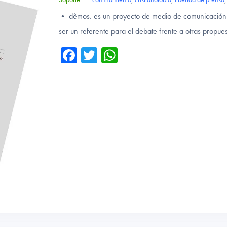
• dêmos. es un proyecto de medio de comunicación q
ser un referente para el debate frente a otras propue
Fa
T
W
ce
wi
ha
b
tte
ts
o
r
A
ok
p
p