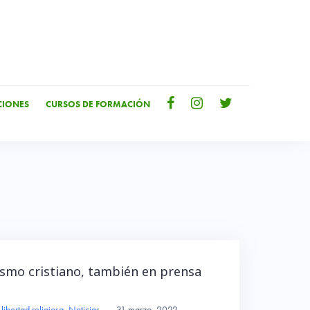
IONES
CURSOS DE FORMACIÓN
ismo cristiano, también en prensa
,
libertad religiosa
,
Noticias
–
31 marzo, 2022