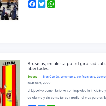
Fa
T
W
ce
wi
ha
b
tte
ts
o
r
A
ok
p
p
Bruselas, en alerta por el giro radical
libertades.
Soporte
–
Bien Común
,
comunismo
,
confinamiento
,
Liberta
noviembre, 2020
El Ejecutivo comunitario ve con inquietud la iniciativ
de alarma y sin consultar con nadie, al mas puro estilo 