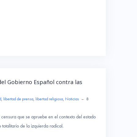
 del Gobierno Español contra las
d
,
libertad de prensa
,
libertad religiosa
,
Noticias
–
8
a y censura que se apruebe en el contexto del estado
totalitario de la izquierda radical.