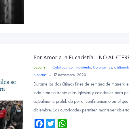
ce
wi
ha
b
tte
ts
o
r
A
ok
p
p
Por Amor a la Eucaristía… NO AL CIER
Soporte
–
Catolicos
,
confinamiento
,
Coronavirus
,
cristianof
Noticias
–
17 noviembre, 2020
Durante los dos últimos fines de semana de manera e
toda Francia frente a las iglesias y catedrales para pe
actualmente prohibido por el confinamiento en el que 
diciembre. Las autoridades permiten mantener abierto
Fa
T
W