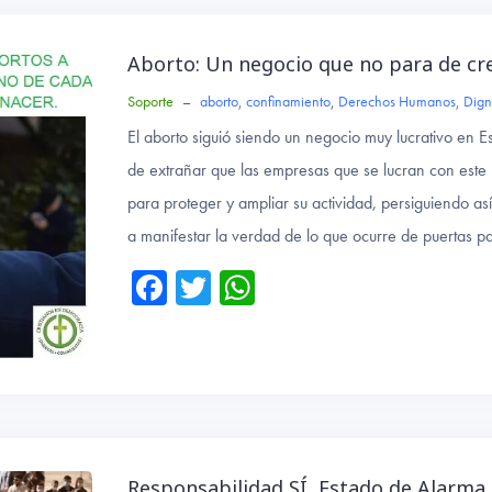
Aborto: Un negocio que no para de cr
Soporte
–
aborto
,
confinamiento
,
Derechos Humanos
,
Dign
El aborto siguió siendo un negocio muy lucrativo en
de extrañar que las empresas que se lucran con este 
para proteger y ampliar su actividad, persiguiendo as
a manifestar la verdad de lo que ocurre de puertas p
Fa
T
W
ce
wi
ha
b
tte
ts
o
r
A
ok
p
p
Responsabilidad SÍ, Estado de Alarma