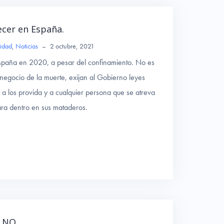
ecer en España.
idad
,
Noticias
–
2 octubre, 2021
 España en 2020, a pesar del confinamiento. No es
negocio de la muerte, exijan al Gobierno leyes
í a los provida y a cualquier persona que se atreva
ara dentro en sus mataderos.
, NO