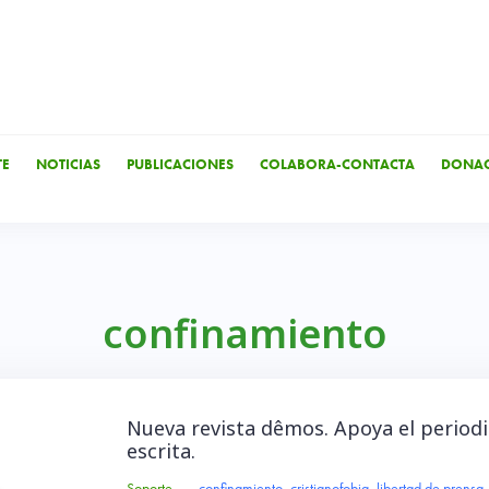
TE
NOTICIAS
PUBLICACIONES
COLABORA-CONTACTA
DONAC
confinamiento
Nueva revista dêmos. Apoya el period
escrita.
Soporte
–
confinamiento
,
cristianofobia
,
libertad de prensa