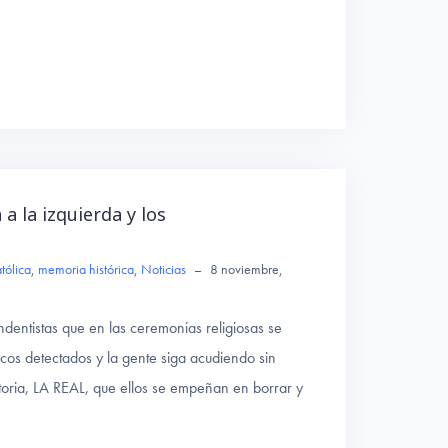
a la izquierda y los
tólica
,
memoria histórica
,
Noticias
–
8 noviembre,
ndentistas que en las ceremonias religiosas se
os detectados y la gente siga acudiendo sin
toria, LA REAL, que ellos se empeñan en borrar y