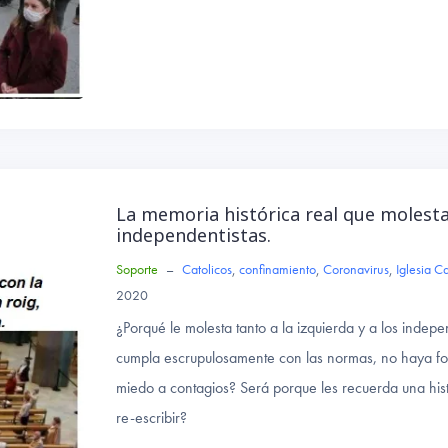
ce
wi
ha
b
tte
ts
o
r
A
ok
p
p
La memoria histórica real que molesta 
independentistas.
Soporte
–
Catolicos
,
confinamiento
,
Coronavirus
,
Iglesia Ca
2020
¿Porqué le molesta tanto a la izquierda y a los indepe
cumpla escrupulosamente con las normas, no haya foc
miedo a contagios? Será porque les recuerda una his
re-escribir?