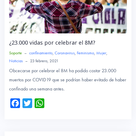
¿23.000 vidas por celebrar el 8M?
Soporte
–
confinamiento
,
Coronavirus
,
Feminismo
,
Mujer
,
Noticias
–
23 febrero, 2021
Obcecarse por celebrar el 8M ha podido costar 23.000
muertos por COVID19 que se podrían haber evitado de haber
confinado una semana antes.
Fa
T
W
ce
wi
ha
b
tte
ts
o
r
A