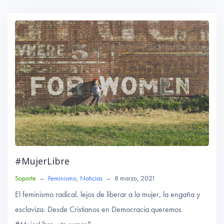
o
r
A
ok
p
p
#MujerLibre
Soporte
–
Feminismo
,
Noticias
–
8 marzo, 2021
El feminismo radical, lejos de liberar a la mujer, la engaña y
esclaviza. Desde Cristianos en Democracia queremos