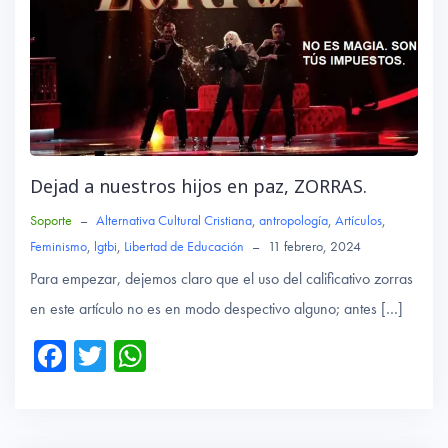
Dejad a nuestros hijos en paz, ZORRAS.
Soporte
–
Alternativa Cultural Cristiana
,
antropología
,
Artículos
,
Feminismo
,
lgtbi
,
Libertad de Educación
–
11 febrero, 2024
Para empezar, dejemos claro que el uso del calificativo zorras
en este artículo no es en modo despectivo alguno; antes […]
Fa
T
W
ce
wi
ha
b
tte
ts