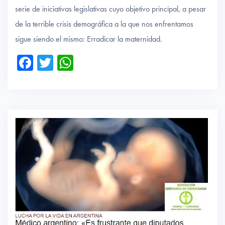
serie de iniciativas legislativas cuyo objetivo principal, a pesar
de la terrible crisis demográfica a la que nos enfrentamos
sigue siendo el mismo: Erradicar la maternidad.
Fa
T
W
ce
wi
ha
b
tte
ts
o
r
A
ok
p
p