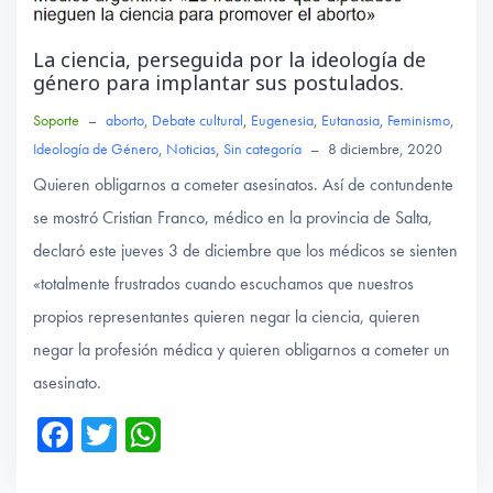
La ciencia, perseguida por la ideología de
género para implantar sus postulados.
Soporte
–
aborto
,
Debate cultural
,
Eugenesia
,
Eutanasia
,
Feminismo
,
Ideología de Género
,
Noticias
,
Sin categoría
–
8 diciembre, 2020
Quieren obligarnos a cometer asesinatos. Así de contundente
se mostró Cristian Franco, médico en la provincia de Salta,
declaró este jueves 3 de diciembre que los médicos se sienten
«totalmente frustrados cuando escuchamos que nuestros
propios representantes quieren negar la ciencia, quieren
negar la profesión médica y quieren obligarnos a cometer un
asesinato.
Fa
T
W
ce
wi
ha