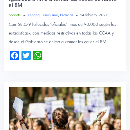
el 8M
Soporte
–
España
,
Feminismo
,
Noticias
–
24 febrero, 2021
Con 68.079 fallecidos ‘oficiales’ -más de 90.000 según las
estadísticas-, con medidas restrictivas en todas las CCAA y
desde el Gobierno se anima a «tomar las calles el 8M
Fa
T
W
ce
wi
ha
b
tte
ts
o
r
A
ok
p
p