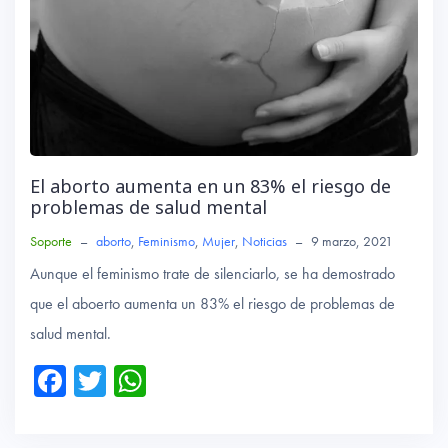
El aborto aumenta en un 83% el riesgo de
problemas de salud mental
Soporte
–
aborto
,
Feminismo
,
Mujer
,
Noticias
–
9 marzo, 2021
Aunque el feminismo trate de silenciarlo, se ha demostrado
que el aboerto aumenta un 83% el riesgo de problemas de
salud mental.
Fa
T
W
ce
wi
ha
b
tte
ts