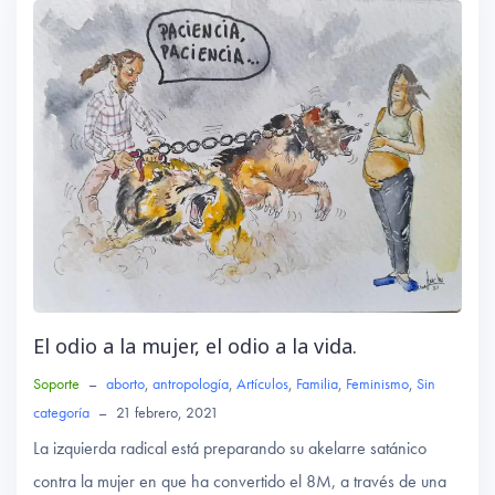
ok
p
p
El odio a la mujer, el odio a la vida.
Soporte
–
aborto
,
antropología
,
Artículos
,
Familia
,
Feminismo
,
Sin
categoría
–
21 febrero, 2021
La izquierda radical está preparando su akelarre satánico
contra la mujer en que ha convertido el 8M, a través de una