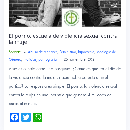
El porno, escuela de violencia sexual contra
la mujer.
Soporte
–
Abuso de menores
,
Feminismo
,
hipocresía
,
Ideología de
Género
,
Noticias
,
pornografia
–
26 noviembre, 2021
Ante esto, solo cabe una pregunta: ¿Cómo es que en el día de
la violencia contra la mujer, nadie habla de esto a nivel
político? La respuesta es simple: El porno, la violencia sexual
contra la mujer es una industria que genera 4 millones de
euros al minuto.
Fa
T
W
ce
wi
ha