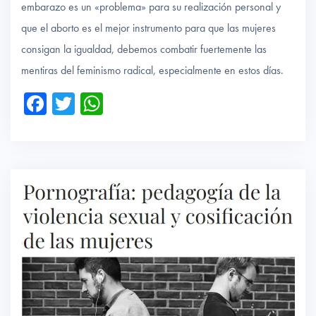
embarazo es un «problema» para su realización personal y
que el aborto es el mejor instrumento para que las mujeres
consigan la igualdad, debemos combatir fuertemente las
mentiras del feminismo radical, especialmente en estos días.
Fa
T
W
ce
wi
ha
b
tte
ts
o
r
A
ok
p
p