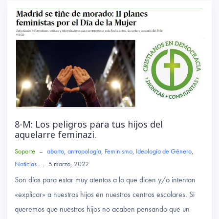
o
r
A
ok
p
p
8-M: Los peligros para tus hijos del
aquelarre feminazi.
Soporte
–
aborto
,
antropología
,
Feminismo
,
Ideología de Género
,
Noticias
–
5 marzo, 2022
Son días para estar muy atentos a lo que dicen y/o intentan
«explicar» a nuestros hijos en nuestros centros escolares. Si
queremos que nuestros hijos no acaben pensando que un