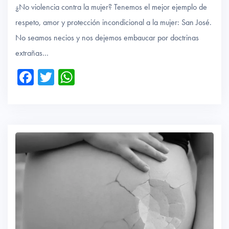
¿No violencia contra la mujer? Tenemos el mejor ejemplo de
respeto, amor y protección incondicional a la mujer: San José.
No seamos necios y nos dejemos embaucar por doctrinas
extrañas…
Fa
T
W
ce
wi
ha
b
tte
ts
o
r
A
ok
p
p