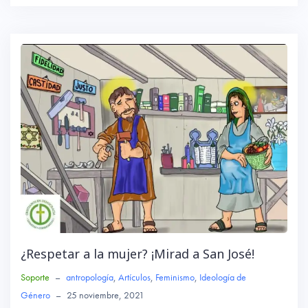
b
tte
ts
o
r
A
ok
p
p
¿Respetar a la mujer? ¡Mirad a San José!
Soporte
–
antropología
,
Artículos
,
Feminismo
,
Ideología de
Género
–
25 noviembre, 2021